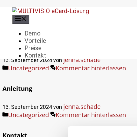
Zum
jenna.schade
Inhalt
springen
Demo
Vorteile
Preise
Preise
Kontakt
jenna.schade
13. September 2024
von
Kategorien
Uncategorized
Kommentar hinterlassen
Anleitung
jenna.schade
13. September 2024
von
Kategorien
Uncategorized
Kommentar hinterlassen
Kontakt