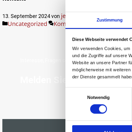
jenna.schade
13. September 2024
von
Zustimmung
Kategorien
Uncategorized
Kommentar hinterlassen
Diese Webseite verwendet 
Wir verwenden Cookies, um I
und die Zugriffe auf unsere 
Interesse, Fragen oder sofort starten?
Website an unsere Partner fü
möglicherweise mit weiteren
der Dienste gesammelt habe
Melden Sie sich gerne bei 
Einwilligungsauswahl
Notwendig